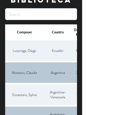
Date of
Composer
Country
Birth
Luzuriaga, Diego
Ecuador
1955
Montero, Claudia
Argentina
2021
Argentina-
Einsestein, Sylvia
1917
Venezuela
Argentina-